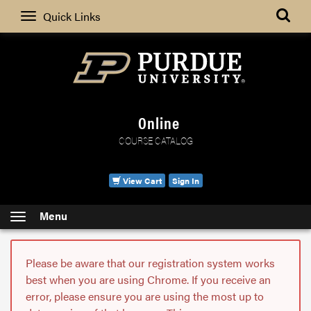
Search
Quick Links
Online
COURSE CATALOG
View Cart
Sign In
Menu
Please be aware that our registration system works
best when you are using Chrome. If you receive an
error, please ensure you are using the most up to