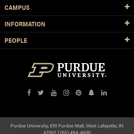
CAMPUS
INFORMATION
PEOPLE
Purdue
Purdue
Purdue
Purdue
Purdue
Purdue
Purdue
on
on
on
on
on
on
on
Facebook
Twitter
YouTube
Instagram
Pinterest
Snapchat
LinkedIn
Purdue University, 610 Purdue Mall, West Lafayette, IN
47907, (765) 494-4600